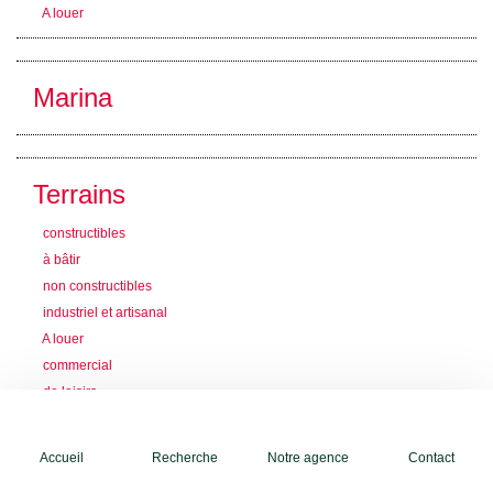
A louer
Marina
Terrains
constructibles
à bâtir
non constructibles
industriel et artisanal
A louer
commercial
de loisirs
Lotissement
Accueil
Recherche
Notre agence
Contact